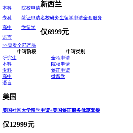
新西兰
本科
院校申请
名校研究生留学申请全套服务
专科
签证申请
高中
微留学
仅
6999元
语言
>>查看全部产品
申请阶段
申请类别
研究生
全程申请
本科
院校申请
专科
签证申请
高中
微留学
语言
美国
美国社区大学留学申请+美国签证服务优惠套餐
仅
12999元