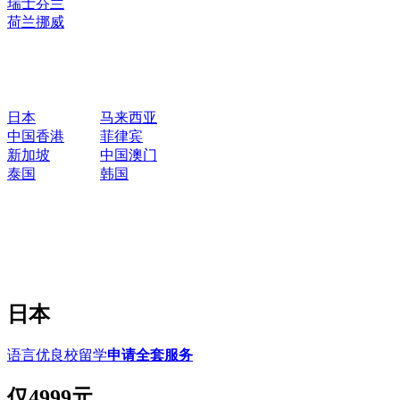
瑞士
芬兰
荷兰
挪威
日本
马来西亚
中国香港
菲律宾
新加坡
中国澳门
泰国
韩国
日本
语言优良校留学
申请全套服务
仅
4999元